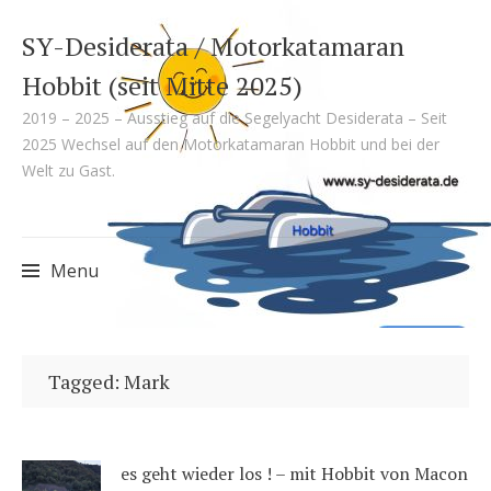
SY-Desiderata / Motorkatamaran
Hobbit (seit Mitte 2025)
2019 – 2025 – Ausstieg auf die Segelyacht Desiderata – Seit
2025 Wechsel auf den Motorkatamaran Hobbit und bei der
Welt zu Gast.
Menu
Skip
to
Tagged: Mark
content
es geht wieder los ! – mit Hobbit von Macon