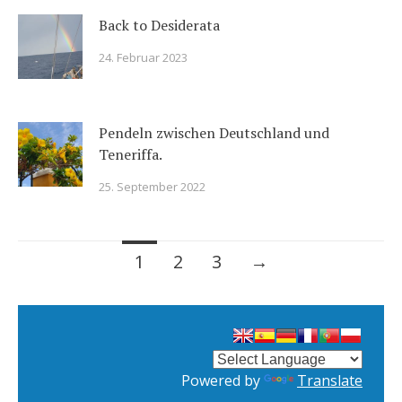
Back to Desiderata
24. Februar 2023
Pendeln zwischen Deutschland und
Teneriffa.
25. September 2022
Posts
1
2
3
→
navigation
Powered by
Translate