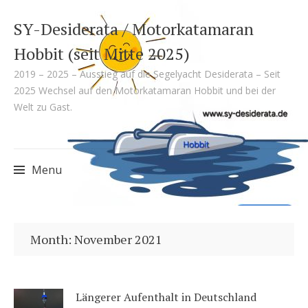
SY-Desiderata / Motorkatamaran
Hobbit (seit Mitte 2025)
2019 – 2025 – Ausstieg auf die Segelyacht Desiderata – Seit
2025 Wechsel auf den Motorkatamaran Hobbit und bei der
Welt zu Gast.
Menu
Skip
to
Month:
November 2021
content
Längerer Aufenthalt in Deutschland