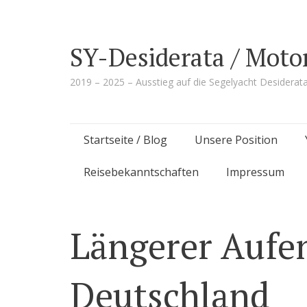
SY-Desiderata / Moto
2019 – 2025 – Ausstieg auf die Segelyacht Desiderat
Skip
Startseite / Blog
Unsere Position
to
Reisebekanntschaften
Impressum
content
Längerer Aufen
Deutschland