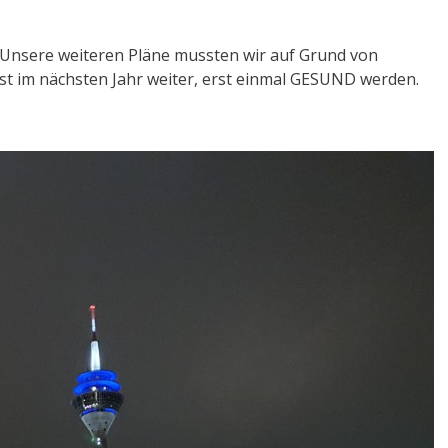
. Unsere weiteren Pläne mussten wir auf Grund von
erst im nächsten Jahr weiter, erst einmal GESUND werden.