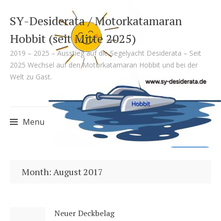
SY-Desiderata / Motorkatamaran
Hobbit (seit Mitte 2025)
2019 – 2025 – Ausstieg auf die Segelyacht Desiderata – Seit
2025 Wechsel auf den Motorkatamaran Hobbit und bei der
Welt zu Gast.
Menu
Skip
to
Month:
August 2017
content
Neuer Deckbelag