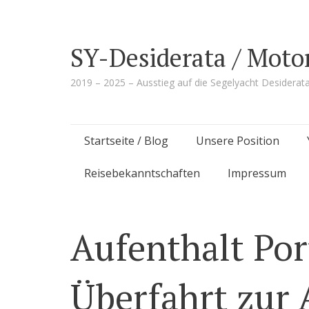
SY-Desiderata / Moto
2019 – 2025 – Ausstieg auf die Segelyacht Desiderat
Skip
Startseite / Blog
Unsere Position
to
Reisebekanntschaften
Impressum
content
Aufenthalt Po
Überfahrt zur 