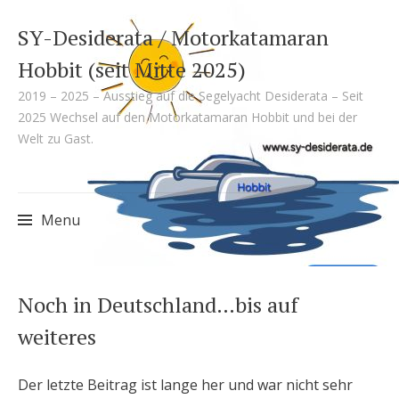
SY-Desiderata / Motorkatamaran
Hobbit (seit Mitte 2025)
2019 – 2025 – Ausstieg auf die Segelyacht Desiderata – Seit
2025 Wechsel auf den Motorkatamaran Hobbit und bei der
Welt zu Gast.
Menu
Skip
Noch in Deutschland…bis auf
to
weiteres
content
Der letzte Beitrag ist lange her und war nicht sehr