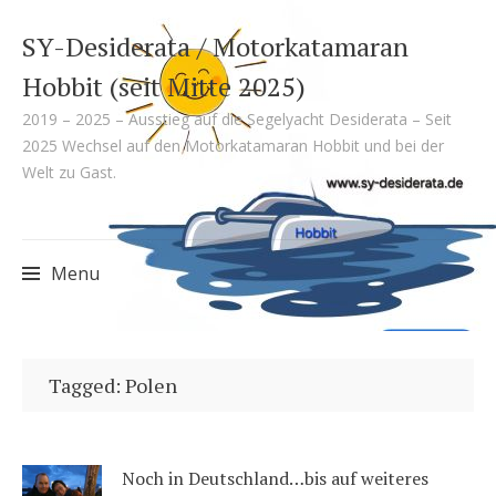
SY-Desiderata / Motorkatamaran
Hobbit (seit Mitte 2025)
2019 – 2025 – Ausstieg auf die Segelyacht Desiderata – Seit
2025 Wechsel auf den Motorkatamaran Hobbit und bei der
Welt zu Gast.
Menu
Skip
to
Tagged: Polen
content
Noch in Deutschland…bis auf weiteres