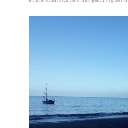
Blödsinn, dauert 6 Stunden und Bangemachen gildet nich