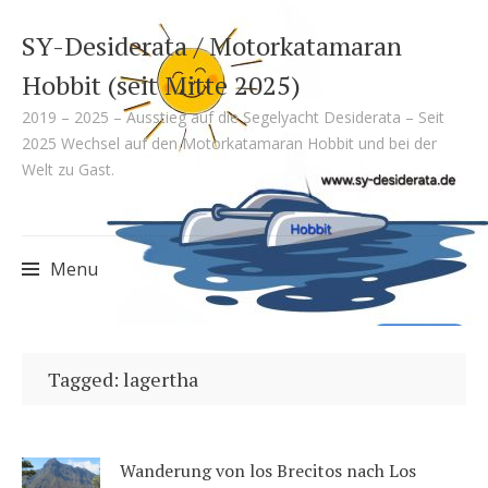
SY-Desiderata / Motorkatamaran
Hobbit (seit Mitte 2025)
2019 – 2025 – Ausstieg auf die Segelyacht Desiderata – Seit
2025 Wechsel auf den Motorkatamaran Hobbit und bei der
Welt zu Gast.
Menu
Skip
to
Tagged: lagertha
content
Wanderung von los Brecitos nach Los