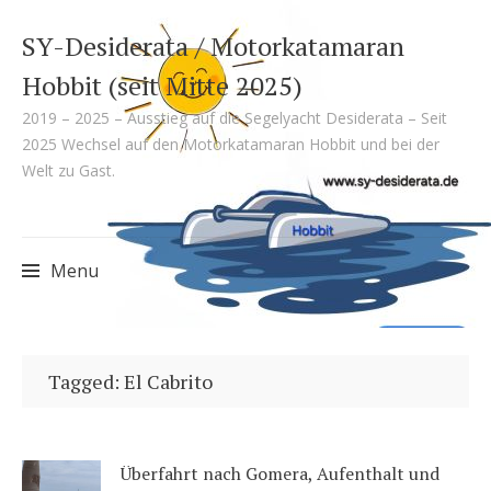
SY-Desiderata / Motorkatamaran
Hobbit (seit Mitte 2025)
2019 – 2025 – Ausstieg auf die Segelyacht Desiderata – Seit
2025 Wechsel auf den Motorkatamaran Hobbit und bei der
Welt zu Gast.
Menu
Skip
to
Tagged: El Cabrito
content
Überfahrt nach Gomera, Aufenthalt und