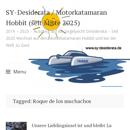
SY-Desiderata / Motorkatamaran
Hobbit (seit Mitte 2025)
2019 – 2025 – Ausstieg auf die Segelyacht Desiderata – Seit
2025 Wechsel auf den Motorkatamaran Hobbit und bei der
Welt zu Gast.
Menu
Skip
to
Tagged: Roque de los muchachos
content
Unsere Lieblingsinsel ist und bleibt La