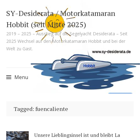
SY-Desiderata / Motorkatamaran
Hobbit (seit Mitte 2025)
2019 – 2025 – Ausstieg auf die Segelyacht Desiderata – Seit
2025 Wechsel auf den Motorkatamaran Hobbit und bei der
Welt zu Gast.
Menu
Skip
to
Tagged: fuencaliente
content
Unsere Lieblingsinsel ist und bleibt La