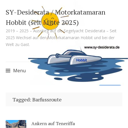
SY-Desiderata / Motorkatamaran
Hobbit (seit Mitte 2025)
2019 – 2025 – Ausstieg auf die Segelyacht Desiderata – Seit
2025 Wechsel auf den Motorkatamaran Hobbit und bei der
Welt zu Gast.
Menu
Skip
to
Tagged: Barfussroute
content
Ankern auf Teneriffa