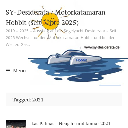
SY-Desiderata / Motorkatamaran
Hobbit (seit Mitte 2025)
2019 – 2025 – Ausstieg auf die Segelyacht Desiderata – Seit
2025 Wechsel auf den Motorkatamaran Hobbit und bei der
Welt zu Gast.
Menu
Skip
to
Tagged: 2021
content
Las Palmas – Neujahr und Januar 2021