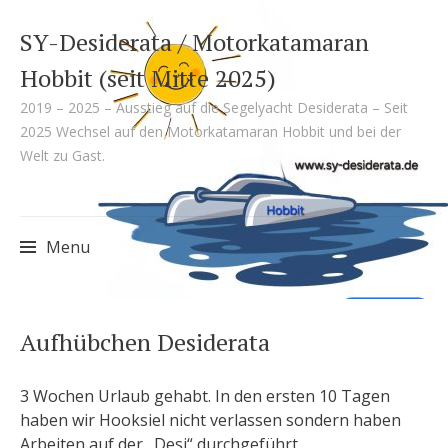
SY-Desiderata / Motorkatamaran
Hobbit (seit Mitte 2025)
2019 – 2025 – Ausstieg auf die Segelyacht Desiderata – Seit
2025 Wechsel auf den Motorkatamaran Hobbit und bei der
Welt zu Gast.
Menu
Skip
Aufhübchen Desiderata
to
content
3 Wochen Urlaub gehabt. In den ersten 10 Tagen
haben wir Hooksiel nicht verlassen sondern haben
Arbeiten auf der „Desi“ durchgeführt.