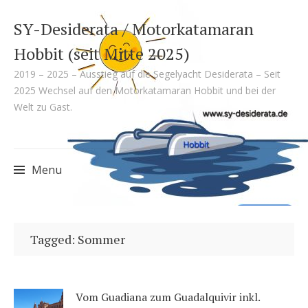
SY-Desiderata / Motorkatamaran
Hobbit (seit Mitte 2025)
2019 – 2025 – Ausstieg auf die Segelyacht Desiderata – Seit
2025 Wechsel auf den Motorkatamaran Hobbit und bei der
Welt zu Gast.
Menu
Skip
to
Tagged: Sommer
content
Vom Guadiana zum Guadalquivir inkl.